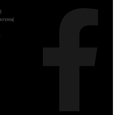
Y
INTERÍA
S