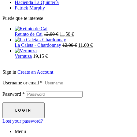
Hacienda La Quintería
Patrick Murphy
Puede que te interese
Retinto de Cai
12,00
€
11,50
€
La Caleta - Chardonnay
12,00
€
11,00
€
Vermuza
19,15
€
Sign in
Create an Account
Username or email
*
Password
*
LOGIN
Lost your password?
Menu