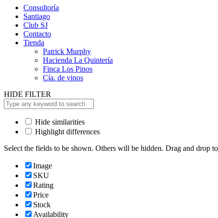
Consultoría
Santiago
Club SJ
Contacto
Tienda
Patrick Murphy
Hacienda La Quintería
Finca Los Pinos
Cía. de vinos
HIDE FILTER
Hide similarities
Highlight differences
Select the fields to be shown. Others will be hidden. Drag and drop to
Image
SKU
Rating
Price
Stock
Availability