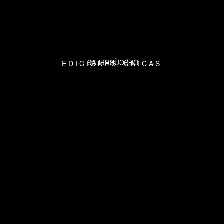
PATRICK MURPHY
NUEVAS AÑADAS
DESCÚBRELAS
E D I C I O N E S Ú N I C A S